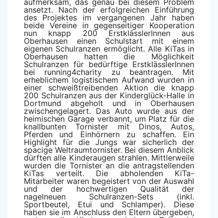
aufmerksam, das genau bei diesem Problem
ansetzt. Nach der erfolgreichen Einführung
des Projektes im vergangenen Jahr haben
beide Vereine in gegenseitiger Kooperation
nun knapp 200 ErstklässlerInnen aus
Oberhausen einen Schulstart mit einem
eigenen Schulranzen ermöglicht. Alle KiTas in
Oberhausen hatten die Möglichkeit
Schulranzen für bedürftige ErstklässlerInnen
bei running4charity zu beantragen. Mit
erheblichem logistischem Aufwand wurden in
einer schweißtreibenden Aktion die knapp
200 Schulranzen aus der Kinderglück-Halle in
Dortmund abgeholt und in Oberhausen
zwischengelagert. Das Auto wurde aus der
heimischen Garage verbannt, um Platz für die
knallbunten Tornister mit Dinos, Autos,
Pferden und Einhörnern zu schaffen. Ein
Highlight für die Jungs war sicherlich der
spacige Weltraumtornister. Bei diesem Anblick
dürften alle Kinderaugen strahlen. Mittlerweile
wurden die Tornister an die antragstellenden
KiTas verteilt. Die abholenden KiTa-
Mitarbeiter waren begeistert von der Auswahl
und der hochwertigen Qualität der
nagelneuen Schulranzen-Sets (inkl.
Sportbeutel, Etui und Schlamper). Diese
haben sie im Anschluss den Eltern übergeben,