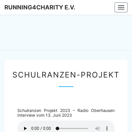
RUNNING4CHARITY E.V.
Togg
navi
RUNNING
Lauf- Und
Spendensammelverein
In Oberhausen
E
SCHULRANZEN-PROJEKT
Schulranzen Projekt 2023 – Radio Oberhausen
Interview vom 13. Juni 2023