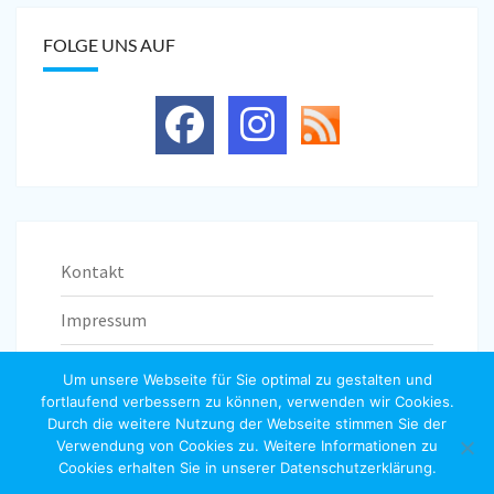
FOLGE UNS AUF
Kontakt
Impressum
Datenschutzerklärung
Um unsere Webseite für Sie optimal zu gestalten und
fortlaufend verbessern zu können, verwenden wir Cookies.
Durch die weitere Nutzung der Webseite stimmen Sie der
Verwendung von Cookies zu. Weitere Informationen zu
Cookies erhalten Sie in unserer Datenschutzerklärung.
© 2026
|
Stolz präsentiert von
WordPress
|
Theme:
Nisarg