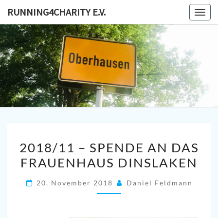
Skip
RUNNING4CHARITY E.V.
Togg
to
navig
content
RUNNING
Lauf- Und
Spendensammelverein
In Oberhausen
E
2018/11
2018/11 – SPENDE AN DAS
–
FRAUENHAUS DINSLAKEN
SPENDE
AN
20. November 2018
Daniel Feldmann
DAS
FRAUENHAUS
DINSLAKEN