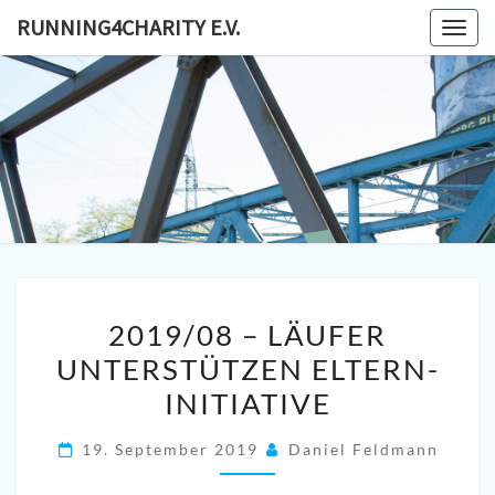
Skip
RUNNING4CHARITY E.V.
Togg
to
navig
content
RUNNING
Lauf- Und
Spendensammelverein
In Oberhausen
E
2019/08
2019/08 – LÄUFER
–
UNTERSTÜTZEN ELTERN-
LÄUFER
INITIATIVE
UNTERSTÜTZEN
ELTERN-
19. September 2019
Daniel Feldmann
INITIATIVE