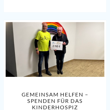
GEMEINSAM
GEMEINSAM HELFEN –
HELFEN
SPENDEN FÜR DAS
–
KINDERHOSPIZ
SPENDEN