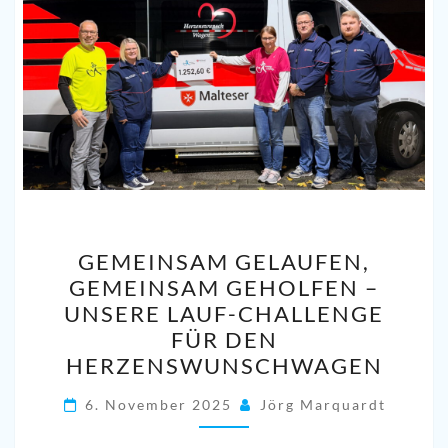
GEMEINSAM
GEMEINSAM GELAUFEN,
GELAUFEN,
GEMEINSAM GEHOLFEN –
GEMEINSAM
UNSERE LAUF-CHALLENGE
GEHOLFEN
FÜR DEN
–
HERZENSWUNSCHWAGEN
UNSERE
LAUF-
6. November 2025
Jörg Marquardt
CHALLENGE