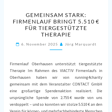
GEMEINSAM
GEMEINSAM STARK:
STARK:
FIRMENLAUF BRINGT 5.510 €
FIRMENLAUF
FÜR TIERGESTÜTZTE
BRINGT
THERAPIE
5.510 €
FÜR
6. November 2025
Jörg Marquardt
TIERGESTÜTZTE
THERAPIE
Firmenlauf Oberhausen unterstützt tiergestützte
Therapie Im Rahmen des VIACTIV Firmenlaufs in
Oberhausen haben wir von running4charity
gemeinsam mit dem Veranstalter CONTACT GmbH
eine großartige Spendenaktion realisiert. Die
ursprüngliche Spende von 2.755 € wurde von uns
verdoppelt – und so konnten wir stolze 5.510 € an den
Verein für körper- und mehrfachbehinderte Menschen