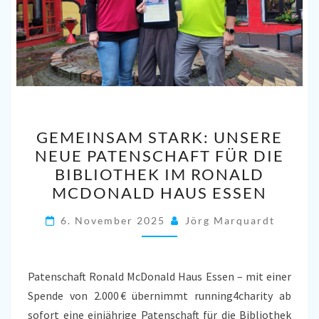
GEMEINSAM
GEMEINSAM STARK: UNSERE
STARK:
NEUE PATENSCHAFT FÜR DIE
UNSERE
BIBLIOTHEK IM RONALD
NEUE
MCDONALD HAUS ESSEN
PATENSCHAFT
FÜR
6. November 2025
Jörg Marquardt
DIE
BIBLIOTHEK
Patenschaft Ronald McDonald Haus Essen – mit einer
IM
Spende von 2.000 € übernimmt running4charity ab
RONALD
sofort eine einjährige Patenschaft für die Bibliothek
MCDONALD