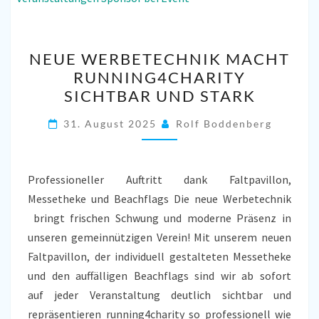
NEUE
NEUE WERBETECHNIK MACHT
WERBETECHNIK
RUNNING4CHARITY
MACHT
SICHTBAR UND STARK
RUNNING4CHARITY
SICHTBAR
31. August 2025
Rolf Boddenberg
UND
STARK
Professioneller Auftritt dank Faltpavillon,
Messetheke und Beachflags Die neue Werbetechnik
bringt frischen Schwung und moderne Präsenz in
unseren gemeinnützigen Verein! Mit unserem neuen
Faltpavillon, der individuell gestalteten Messetheke
und den auffälligen Beachflags sind wir ab sofort
auf jeder Veranstaltung deutlich sichtbar und
repräsentieren running4charity so professionell wie