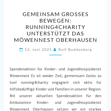
GEMEINSAM
GEMEINSAM GROSSES B
GROSSES B
EWEGEN: R
EWEGEN: R
UNNING4CHARITY U
UNNING4CHARITY U
NTERSTÜTZT DAS M
NTERSTÜTZT D
ÖWENNEST OBERHAUSEN
AS M
ÖWENNEST O
13. Juni 2025
Rolf Boddenberg
BERHAUSEN
Spendenaktion für Kinder- und Jugendhospizdienst
Möwennest Es ist wieder Zeit, gemeinsam Gutes zu
tun! running4charity engagiert sich aktiv für
hilfsbedürftige Kinder und Familien in unserer Region.
Mit unserer aktuellen Spendenaktion für den
Ambulanten Kinder- und Jugendhospizdienst
Möwennest Oberhausen setzen wir ein starkes