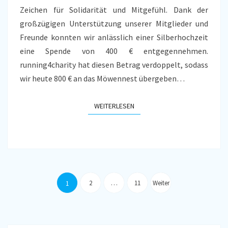
Zeichen für Solidarität und Mitgefühl. Dank der
großzügigen Unterstützung unserer Mitglieder und
Freunde konnten wir anlässlich einer Silberhochzeit
eine Spende von 400 € entgegennehmen.
running4charity hat diesen Betrag verdoppelt, sodass
wir heute 800 € an das Möwennest übergeben…
WEITERLESEN
WEITERLESEN
Seitennummerierung
der
2
…
11
Weiter
1
Beiträge