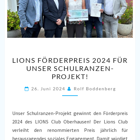
LIONS
LIONS FÖRDERPREIS 2024 FÜR
FÖRDERPREIS
UNSER SCHULRANZEN-
2024
PROJEKT!
FÜR
UNSER
26. Juni 2024
Rolf Boddenberg
SCHULRANZEN-
PROJEKT!
Unser Schulranzen-Projekt gewinnt den Förderpreis
2024 des LIONS Club Oberhausen! Der Lions Club
verleiht den renommierten Preis jährlich für
herausragendes soziales Engagement. Damit würdigt