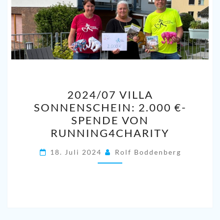
2024/07
2024/07 VILLA
VILLA
SONNENSCHEIN: 2.000 €-
SONNENSCHEIN:
SPENDE VON
2.000
RUNNING4CHARITY
€-
SPENDE
18. Juli 2024
Rolf Boddenberg
VON
RUNNING4CHARITY