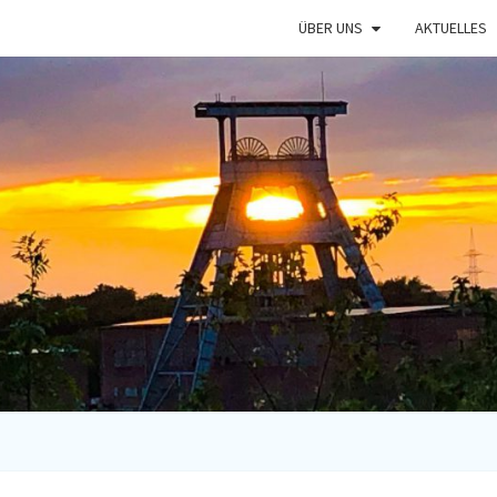
ÜBER UNS
AKTUELLES
RUNN
Lauf- Und
Spendensammelve
In Oberhause