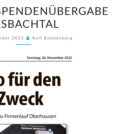
2022/11
 SPENDENÜBERGABE
–
LSBACHTAL
SPENDENÜBERGABE
ALSBACHTAL
ember 2022
Rolf Boddenberg