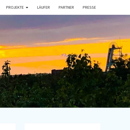
PROJEKTE
LÄUFER
PARTNER
PRESSE
ING4CHARI
rein
n
E.V.