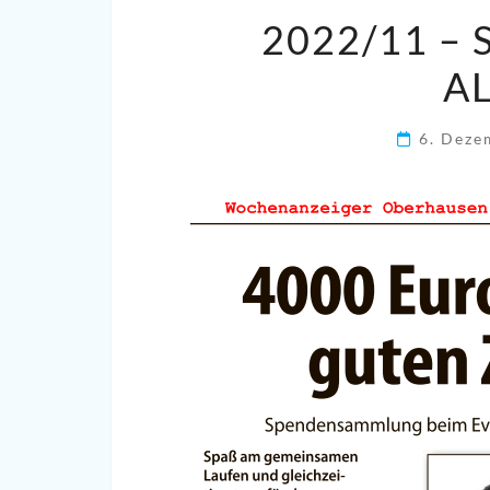
2022/11 –
A
6. Dez