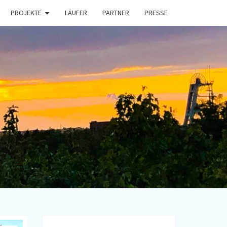
PROJEKTE
LÄUFER
PARTNER
PRESSE
ING4CHARI
rein
n
E.V.