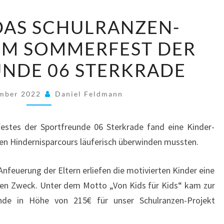
215€
DAS SCHULRANZEN-
FÜR
IM SOMMERFEST DER
DAS
SCHULRANZEN-
NDE 06 STERKRADE
PROJEKT
BEIM
ember 2022
Daniel Feldmann
SOMMERFEST
DER
tes der Sportfreunde 06 Sterkrade fand eine Kinder-
SPORTFREUNDE
inen Hindernisparcours läuferisch überwinden mussten.
06
STERKRADE
Anfeuerung der Eltern erliefen die motivierten Kinder eine
ten Zweck. Unter dem Motto „Von Kids für Kids“ kam zur
ende in Höhe von 215€ für unser Schulranzen-Projekt