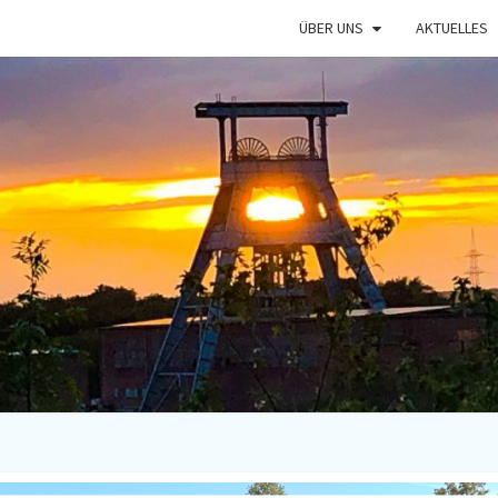
ÜBER UNS
AKTUELLES
RUNN
Lauf- Und
Spendensammelve
In Oberhause