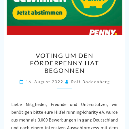
VOTING
VOTING UM DEN
UM
FÖRDERPENNY HAT
DEN
BEGONNEN
FÖRDERPENNY
HAT
16. August 2022
Rolf Boddenberg
BEGONNEN
Liebe Mitglieder, Freunde und Unterstützer, wir
benötigen bitte eure Hilfe! running4charity e.V. wurde
aus mehr als 3.000 Bewerbungen in ganz Deutschland
und nach einem intensiven Auswahlprozess mit dem