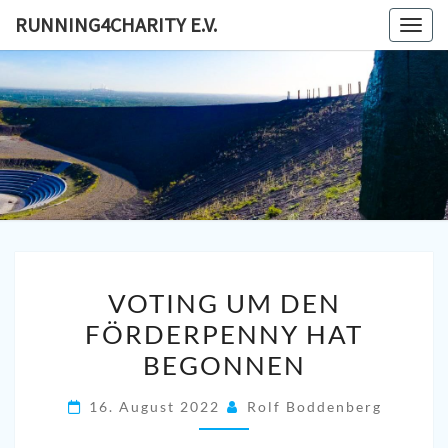
Skip
RUNNING4CHARITY E.V.
Togg
to
navig
content
RUNNING
Lauf- Und
Spendensammelverein
In Oberhausen
E
VOTING
VOTING UM DEN
UM
FÖRDERPENNY HAT
DEN
BEGONNEN
FÖRDERPENNY
HAT
16. August 2022
Rolf Boddenberg
BEGONNEN